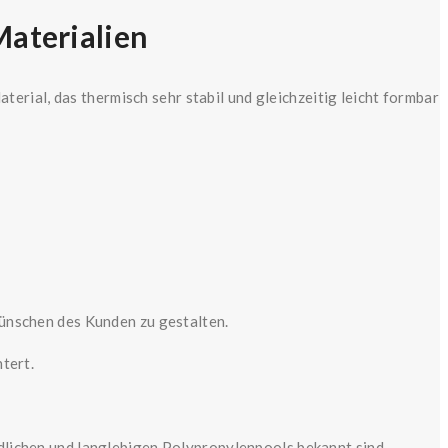
Materialien
terial, das thermisch sehr stabil und gleichzeitig leicht formbar
 Wünschen des Kunden zu gestalten.
tert.
dlichen und langlebigen Polypropylenpools bekannt sind.