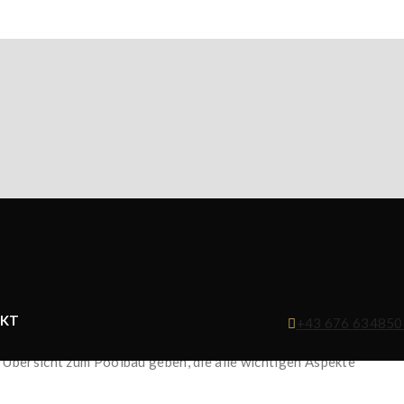
nsqualität. Die Firma
D3 POOL & MORE
aus Brixlegg in Tirol ist
KT
+43 676 634850
ng bis zur Fertigstellung. Dabei steht der Kunde im Mittelpunkt,
 Übersicht zum Poolbau geben, die alle wichtigen Aspekte