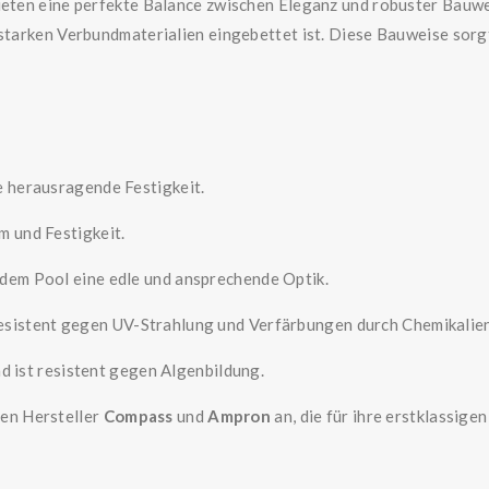
ieten eine perfekte Balance zwischen Eleganz und robuster Bauwe
 starken Verbundmaterialien eingebettet ist. Diese Bauweise sor
e herausragende Festigkeit.
m und Festigkeit.
t dem Pool eine edle und ansprechende Optik.
resistent gegen UV-Strahlung und Verfärbungen durch Chemikalien
und ist resistent gegen Algenbildung.
en Hersteller
Compass
und
Ampron
an, die für ihre erstklassige