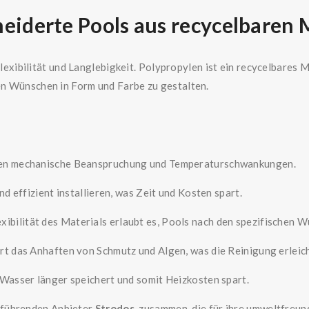
iderte Pools aus recycelbaren 
exibilität und Langlebigkeit. Polypropylen ist ein recycelbares Ma
len Wünschen in Form und Farbe zu gestalten.
egen mechanische Beanspruchung und Temperaturschwankungen.
d effizient installieren, was Zeit und Kosten spart.
exibilität des Materials erlaubt es, Pools nach den spezifischen
ert das Anhaften von Schmutz und Algen, was die Reinigung erleich
 Wasser länger speichert und somit Heizkosten spart.
 führenden Anbieter
Strodos
zusammen, die für ihre umweltfreun