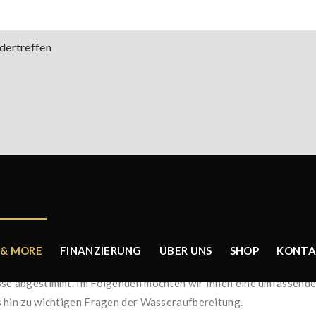
dertreffen
ne Investition in Luxus, Erholung und eine Verbesserung der Lebe
 & MORE
FINANZIERUNG
ÜBER UNS
SHOP
KONTA
nd bietet ihren Kunden einen umfassenden Service – von der Planu
isse abgestimmt. Im Folgenden möchten wir Ihnen eine umfassende
s hin zu wichtigen Fragen der Wasseraufbereitung.