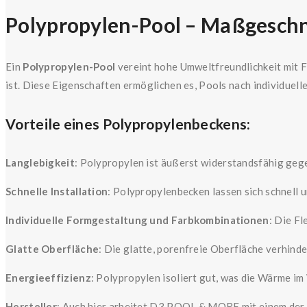
Polypropylen-Pool – Maßgeschne
Ein
Polypropylen-Pool
vereint hohe Umweltfreundlichkeit mit Fl
ist. Diese Eigenschaften ermöglichen es, Pools nach individuel
Vorteile eines Polypropylenbeckens:
Langlebigkeit
: Polypropylen ist äußerst widerstandsfähig g
Schnelle Installation
: Polypropylenbecken lassen sich schnell un
Individuelle Formgestaltung und Farbkombinationen
: Die Fl
Glatte Oberfläche
: Die glatte, porenfreie Oberfläche verhind
Energieeffizienz
: Polypropylen isoliert gut, was die Wärme im
Hersteller
: Auch hier arbeitet D3 POOL & MORE mit einem der