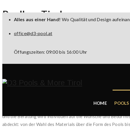
Poolbau-Tirol
Alles aus einer Hand!
Wo Qualität und Design aufeinan
office@d3-pool.at
LASSEN SIE IHREN TRAUMPOOL WAHR WERDEN
Öffungszeiten: 09:00 bis 16:00 Uhr
Poolbau in Tirol
D3 POOLS & MORE
Ihr Weg zum Traumpool im Garten
Die Entscheidung, einen Pool im eigenen Garten zu bauen, ist ei
HOME
POOLS
spezialisiert auf die Umsetzung individueller Poolbauprojekte u
und die Beratung wird individuell auf die Wünsche und Bedürfn
abdeckt: von der Wahl des Materials über die Form des Pools bi